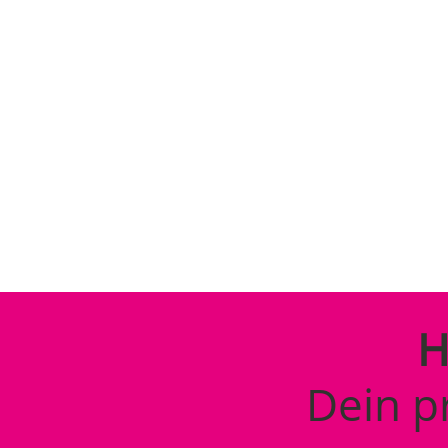
HOCHZE
KLINGT
H
Dein p