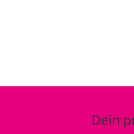
HOCHZE
KLINGT
Dein p