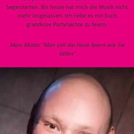
begeisterten. Bis heute hat mich die Musik nicht
mehr losgelassen. Ich liebe es mit Euch
grandiose Partynächte zu feiern.
Mein Motto: "Man soll die Feste feiern wie Sie
fallen"