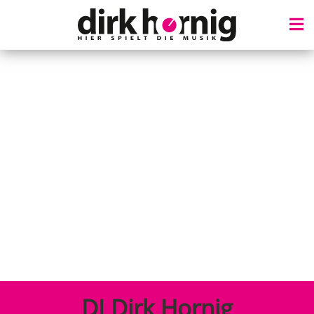
DAMIT
AUCH DEIN
EVENT
KLINGT
DJ Dirk Hornig