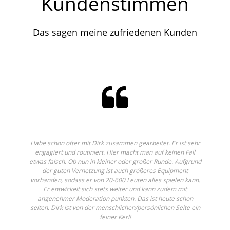
Kundenstimmen
Das sagen meine zufriedenen Kunden
Habe schon öfter mit Dirk zusammen gearbeitet. Er ist sehr
engagiert und routiniert. Hier macht man auf keinen Fall
etwas falsch. Ob nun in kleiner oder großer Runde. Aufgrund
der guten Vernetzung ist auch größeres Equipment
vorhanden, sodass er von 20-600 Leuten alles spielen kann.
Er entwickelt sich stets weiter und kann zudem mit
angenehmer Moderation punkten. Das ist heute schon
selten. Dirk ist von der menschlichen/persönlichen Seite ein
feiner Kerl!