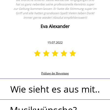
hat so ganz nebenbei seine professionelle Kenntnis super
zur Geltung kommen lassen. Er hatte die Stimmung super im
Griff und alle hatten grandiosen Spaß! Vielen lieben Dank!
Immer gerne wieder! Absolut empfehlenswert!
Eva Alexander
15.07.2022
Prüfung der Bewertung
Wie sieht es aus mit..
..Musikwünsche?