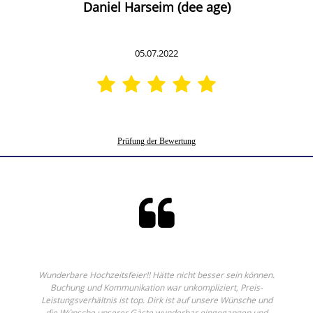
Daniel Harseim (dee age)
05.07.2022
Prüfung der Bewertung
Wunderbare Hochzeitsfeier!! Hätte nicht besser sein können.
Buchung und Kommunikation war unkompliziert, Preis-
Leistungsverhältnis ist top. Dirk ist auf unsere Wünsche und
die Wünsche unserer Gäste wunderbar eingegangen und